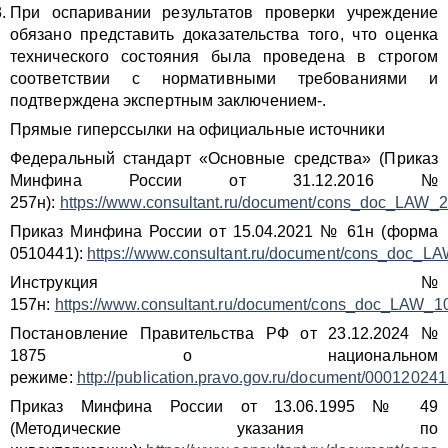
При оспаривании результатов проверки учреждение
обязано представить доказательства того, что оценка
технического состояния была проведена в строгом
соответствии с нормативными требованиями и
подтверждена экспертным заключением-.
Прямые гиперссылки на официальные источники
Федеральный стандарт «Основные средства» (Приказ
Минфина России от 31.12.2016 №
257н):
https://www.consultant.ru/document/cons_doc_LAW_
Приказ Минфина России от 15.04.2021 № 61н (форма
0510441):
https://www.consultant.ru/document/cons_doc_L
Инструкция №
157н:
https://www.consultant.ru/document/cons_doc_LAW_1
Постановление Правительства РФ от 23.12.2024 №
1875 о национальном
режиме:
http://publication.pravo.gov.ru/document/0001202
Приказ Минфина России от 13.06.1995 № 49
(Методические указания по