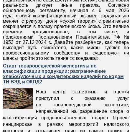
реальность диктует иные правила. Согласно
обновлённому регламенту, начиная с 6 мая 2026
года любой квалификационный экзамен кардинально
меняет структуру: доля «сухой теории» стремительно
сокращается в пользу практического блока. Это веяние
времени, продиктованное, в том числе, и
положениями Постановления Правительства РФ №
1953 от 27.12.2024 г.. Давайте разберемся, как теперь
выглядит путь соискателя, какие мифы гуляют по
профессиональному сообществу и существуют ли
шансы пройти это испытание «с кондачка».
Старт товароведческой экспертизы по
классификации продукции: разграничение
хлебобулочных и кондитерских изделий по кодам
ТН ВЭД и ОКПД2
Наш центр экспертизы и оценки
приступил к оказанию услуг
по товароведческой экспертизе,
направленной на разрешение спора о
классификации продовольственных товаров. Проект
инициирован в рамках мероприятий налогового
контроля и затрагивает один из самых тонких и